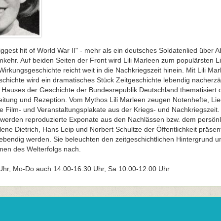
 biggest hit of World War II" - mehr als ein deutsches Soldatenlied über
ehr. Auf beiden Seiten der Front wird Lili Marleen zum populärsten L
irkungsgeschichte reicht weit in die Nachkriegszeit hinein. Mit Lili Mar
hichte wird ein dramatisches Stück Zeitgeschichte lebendig nacherzäh
s Hauses der Geschichte der Bundesrepublik Deutschland thematisiert 
eitung und Rezeption. Vom Mythos Lili Marleen zeugen Notenhefte, Lie
e Film- und Veranstaltungsplakate aus der Kriegs- und Nachkriegszeit. 
werden reproduzierte Exponate aus den Nachlässen bzw. dem persönl
ene Dietrich, Hans Leip und Norbert Schultze der Öffentlichkeit präsent
lebendig werden. Sie beleuchten den zeitgeschichtlichen Hintergrund 
en des Welterfolgs nach.
 Uhr, Mo-Do auch 14.00-16.30 Uhr, Sa 10.00-12.00 Uhr