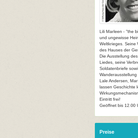
Lili Marleen - "the
und ungewisse Heimk
Weltkrieges. Seine W
des Hauses der Gesc
Die Ausstellung de
Liedes, seine Verbr
Soldatenbriefe sowi
Wanderausstellung 
Lale Andersen, Marl
lassen Geschichte 
Wirkungsmechanism
Eintritt frei!
Geöffnet bis 12.00
Preise