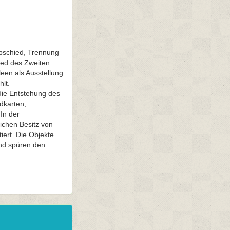
 Abschied, Trennung
ied des Zweiten
leen als Ausstellung
lt.
die Entstehung des
dkarten,
In der
ichen Besitz von
iert. Die Objekte
und spüren den