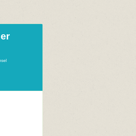
ger
nsel