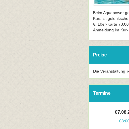
Beim Aquapower geh
Kurs ist gelenkscho
€, 10er-Karte 73,00
Anmeldung im Kur- 
Preise
Die Veranstaltung l
Termine
07.08.
08:0