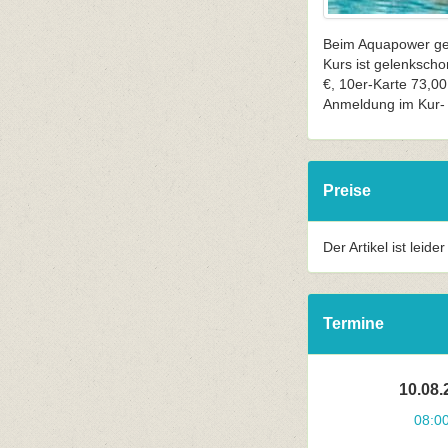
Beim Aquapower geh
Kurs ist gelenkscho
€, 10er-Karte 73,00
Anmeldung im Kur- 
Preise
Der Artikel ist leide
Termine
10.08.
08:0