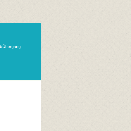
nd/Übergang
n