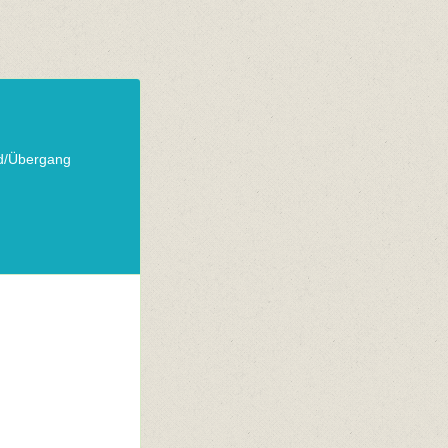
nd/Übergang
n