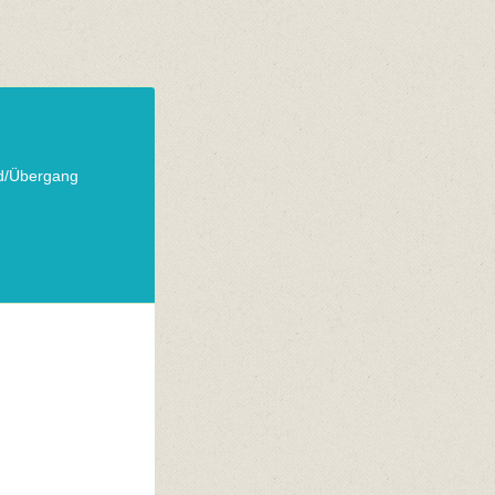
nd/Übergang
n