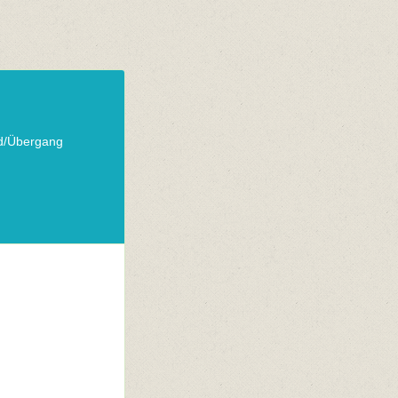
nd/Übergang
n