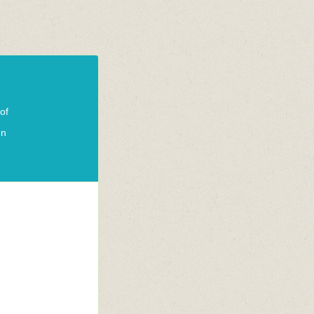
of
en