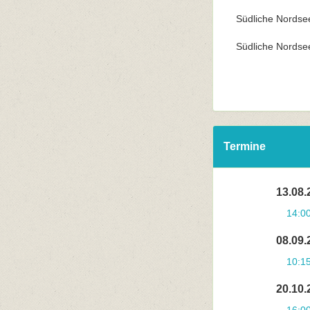
Südliche Nords
Südliche Nordsee/
Termine
13.08.
14:0
08.09.
10:1
20.10.