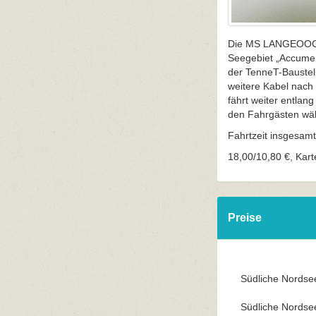
Die MS LANGEOOG II
Seegebiet „Accume
der TenneT-Baustel
weitere Kabel nach
fährt weiter entlang
den Fahrgästen wäh
Fahrtzeit insgesamt
18,00/10,80 €, Kart
Preise
Südliche Nordsee
Südliche Nordsee