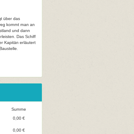
t über das
kweg kommt man an
stland und dann
leisten. Das Schiff
er Kapitän erläutert
Baustelle.
Summe
0,00 €
0,00 €