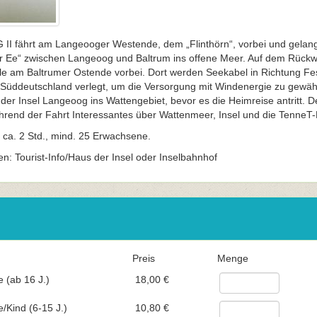
 fährt am Langeooger Westende, dem „Flinthörn“, vorbei und gelang
r Ee“ zwischen Langeoog und Baltrum ins offene Meer. Auf dem Rüc
le am Baltrumer Ostende vorbei. Dort werden Seekabel in Richtung Fe
 Süddeutschland verlegt, um die Versorgung mit Windenergie zu gewähr
 der Insel Langeoog ins Wattengebiet, bevor es die Heimreise antritt. D
rend der Fahrt Interessantes über Wattenmeer, Insel und die TenneT-
 ca. 2 Std., mind. 25 Erwachsene.
en: Tourist-Info/Haus der Insel oder Inselbahnhof
Preis
Menge
 (ab 16 J.)
18,00 €
/Kind (6-15 J.)
10,80 €