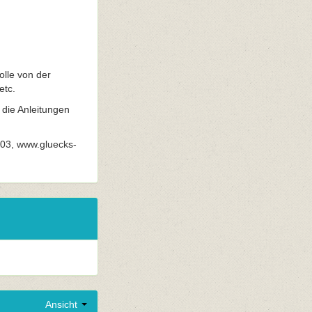
olle von der
etc.
 die Anleitungen
703, www.gluecks-
Ansicht