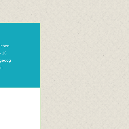
dchen
e 16
geoog
en