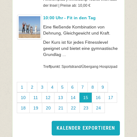
der Insel | Preise ab: 10,00 €
10:00 Uhr - Fit in den Tag
Eine fließende Kombination von
Dehnung, Gleichgewicht und Kraft.
Der Kurs ist für jedes Fitnesslevel
geeignet und bietet eine gymnastische
Grundlag ...
Treffpunkt: Sportstrand/Übergang Hospizpad
1
2
3
4
5
6
7
8
9
10
11
12
13
14
15
16
17
18
19
20
21
22
23
24
KALENDER EXPORTIEREN