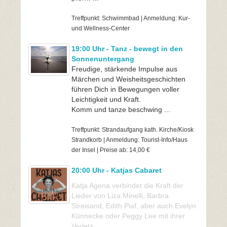
Treffpunkt: Schwimmbad | Anmeldung: Kur-
und Wellness-Center
19:00 Uhr - Tanz - bewegt in den
Sonnenuntergang
Freudige, stärkende Impulse aus
Märchen und Weisheitsgeschichten
führen Dich in Bewegungen voller
Leichtigkeit und Kraft.
Komm und tanze beschwing ...
Treffpunkt: Strandaufgang kath. Kirche/Kiosk
Strandkorb | Anmeldung: Tourist-Info/Haus
der Insel | Preise ab: 14,00 €
20:00 Uhr - Katjas Cabaret
Katja Agena verbindet die Kraft der
Lieder von Liza Minelli, Barbra
Streisand, Edith Piaf, aber auch Evelyn
Künnecke oder Peggy Lee mit ihrer
Verletz ...