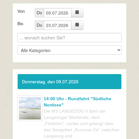
Von
Do
Bis
Do
Donnerstag, den 09.07.2026
14:00 Uhr - Rundfahrt "Südliche
Nordsee"
Die MS LANGEOOG II fährt am
Langeooger Westende, dem
„Flinthörn“, vorbei und gelangt über
das Seegebiet „Accumer Ee“ zwischen
Langeoog und ...