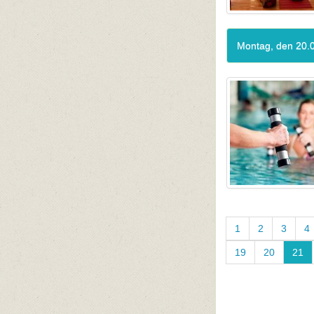
Montag, den 20.
1
2
3
4
19
20
21