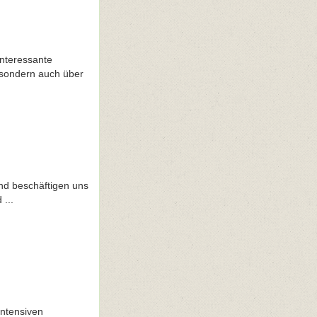
nteressante
 sondern auch über
und beschäftigen uns
 ...
intensiven