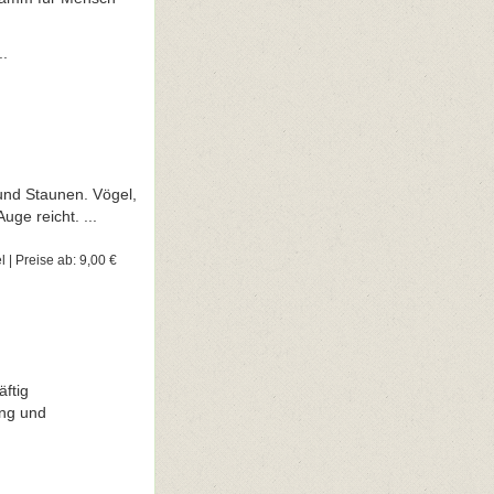
..
und Staunen. Vögel,
ge reicht. ...
 | Preise ab: 9,00 €
ftig
ung und