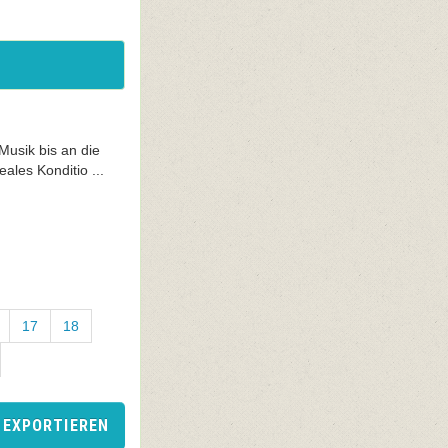
usik bis an die
ales Konditio ...
17
18
 EXPORTIEREN