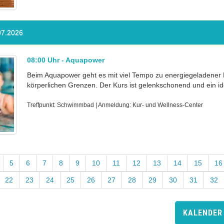
07.2026
08:00 Uhr - Aquapower
Beim Aquapower geht es mit viel Tempo zu energiegeladener M
körperlichen Grenzen. Der Kurs ist gelenkschonend und ein ide
Treffpunkt: Schwimmbad | Anmeldung: Kur- und Wellness-Center
5
6
7
8
9
10
11
12
13
14
15
16
22
23
24
25
26
27
28
29
30
31
32
KALENDER