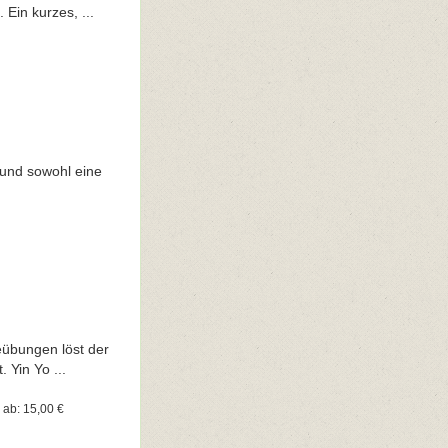
 Ein kurzes, ...
 und sowohl eine
eübungen löst der
 Yin Yo ...
e ab: 15,00 €