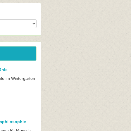
ühle
le im Wintergarten
gsphilosophie
gramm für Mensch