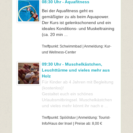
08:30 Uhr - Aquafitness
Bei der Aquafitness geht es
gemäßigter zu als beim Aquapower.
Der Kurs ist gelenkschonend und ein
ideales Konditions- und Muskeltraining
(ca. 20 min ...
Treffpunkt: Schwimmbad | Anmeldung: Kur-
und Wellness-Center
09:30 Uhr - Muschelkästchen,
Leuchttürme und vieles mehr aus
Holz
Für Kinder ab 4 Jahren mit Begleitung
(kostenlos)!
Gestaltet euch ein schönes
Urlaubsmitbringsel. Muschelkästchen
und vieles mehr könnt ihr nach e ...
Treffpunkt: Spöölstuv | Anmeldung: Tourist-
Info/Haus der Insel | Preise ab: 8,00 €