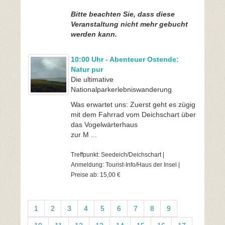
Bitte beachten Sie, dass diese
Veranstaltung nicht mehr gebucht
werden kann.
10:00 Uhr - Abenteuer Ostende:
Natur pur
Die ultimative
Nationalparkerlebniswanderung
Was erwartet uns: Zuerst geht es zügig
mit dem Fahrrad vom Deichschart über
das Vogelwärterhaus
zur M ...
Treffpunkt: Seedeich/Deichschart |
Anmeldung: Tourist-Info/Haus der Insel |
Preise ab: 15,00 €
1
2
3
4
5
6
7
8
9