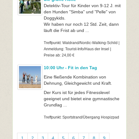
Detektiv-Tour für Kinder von 9-12 J. mit
den Hunden "Simba" und "Pelle" von
Doggykids.
Wir haben nur noch 12 Std. Zeit, dann
läuft die Frist ab und ...
Treffpunkt: Waldrand/Nordic-Walking-Schild |
Anmeldung: Tourist-Info/Haus der Insel |
Preise ab: 24,00 €
10:00 Uhr - Fit in den Tag
Eine fließende Kombination von
Dehnung, Gleichgewicht und Kraft.
Der Kurs ist für jedes Fitnesslevel
geeignet und bietet eine gymnastische
Grundlag ...
Treffpunkt: Sportstrand/Übergang Hospizpad
1
2
3
4
5
6
7
8
9