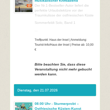
musikalischer Krimiabend
Der Nr.1-Bestseller-Autor liefert die
perfekte Urlaubslektüre vor der
Traumkulisse der ostfriesischen Küste
Sommerfeldt Solo, Band 1
...
Treffpunkt: Haus der Insel | Anmeldung:
Tourist-Info/Haus der Insel | Preise ab: 10,00
€
Bitte beachten Sie, dass diese
Veranstaltung nicht mehr gebucht
werden kann.
Dienstag, den 21.07.2026
08:00 Uhr - Sturmerprobt –
Ostfriesische Küsten-Kunst