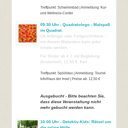
Treffpunkt: Schwimmbad | Anmeldung: Kur-
und Wellness-Center
09:30 Uhr - Quadratologo - Malspaß
im Quadrat
Ob Anfänger oder Fortgeschrittene -
mit diesem Malsystem kann jeder
kreativ werden.
Für Kinder ab 4 J. mit Begleitung
(kostenlos!), 12,50 €, Kart ...
Treffpunkt: Spöölstuv | Anmeldung: Tourist-
Info/Haus der Insel | Preise ab: 12,50 €
Ausgebucht - Bitte beachten Sie,
dass diese Veranstaltung nicht
mehr gebucht werden kann.
10:00 Uhr - Detektiv-Kids: Rätsel um
die grüne Hölle