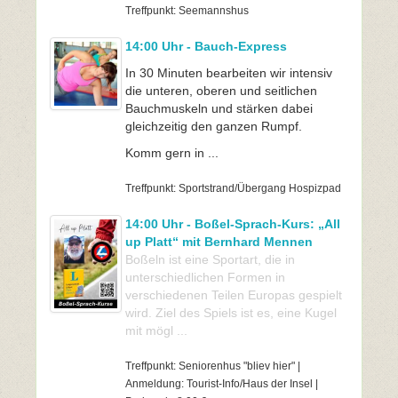
Treffpunkt: Seemannshus
14:00 Uhr - Bauch-Express
In 30 Minuten bearbeiten wir intensiv
die unteren, oberen und seitlichen
Bauchmuskeln und stärken dabei
gleichzeitig den ganzen Rumpf.
Komm gern in ...
Treffpunkt: Sportstrand/Übergang Hospizpad
14:00 Uhr - Boßel-Sprach-Kurs: „All
up Platt“ mit Bernhard Mennen
Boßeln ist eine Sportart, die in
unterschiedlichen Formen in
verschiedenen Teilen Europas gespielt
wird. Ziel des Spiels ist es, eine Kugel
mit mögl ...
Treffpunkt: Seniorenhus "bliev hier" |
Anmeldung: Tourist-Info/Haus der Insel |