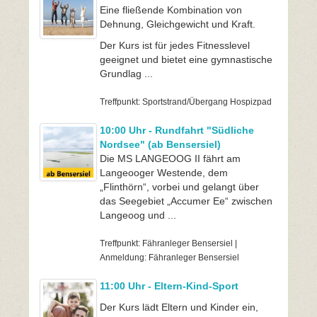
Eine fließende Kombination von
Dehnung, Gleichgewicht und Kraft.
Der Kurs ist für jedes Fitnesslevel
geeignet und bietet eine gymnastische
Grundlag ...
Treffpunkt: Sportstrand/Übergang Hospizpad
10:00 Uhr - Rundfahrt "Südliche
Nordsee" (ab Bensersiel)
Die MS LANGEOOG II fährt am
Langeooger Westende, dem
„Flinthörn“, vorbei und gelangt über
das Seegebiet „Accumer Ee“ zwischen
Langeoog und ...
Treffpunkt: Fähranleger Bensersiel |
Anmeldung: Fähranleger Bensersiel
11:00 Uhr - Eltern-Kind-Sport
Der Kurs lädt Eltern und Kinder ein,