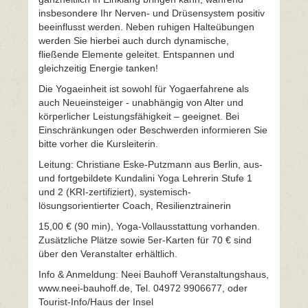
insbesondere Ihr Nerven- und Drüsensystem positiv
beeinflusst werden. Neben ruhigen Halteübungen
werden Sie hierbei auch durch dynamische,
fließende Elemente geleitet. Entspannen und
gleichzeitig Energie tanken!
Die Yogaeinheit ist sowohl für Yogaerfahrene als
auch Neueinsteiger - unabhängig von Alter und
körperlicher Leistungsfähigkeit – geeignet. Bei
Einschränkungen oder Beschwerden informieren Sie
bitte vorher die Kursleiterin.
Leitung: Christiane Eske-Putzmann aus Berlin, aus-
und fortgebildete Kundalini Yoga Lehrerin Stufe 1
und 2 (KRI-zertifiziert), systemisch-
lösungsorientierter Coach, Resilienztrainerin
15,00 € (90 min), Yoga-Vollausstattung vorhanden.
Zusätzliche Plätze sowie 5er-Karten für 70 € sind
über den Veranstalter erhältlich.
Info & Anmeldung: Neei Bauhoff Veranstaltungshaus,
www.neei-bauhoff.de, Tel. 04972 9906677, oder
Tourist-Info/Haus der Insel