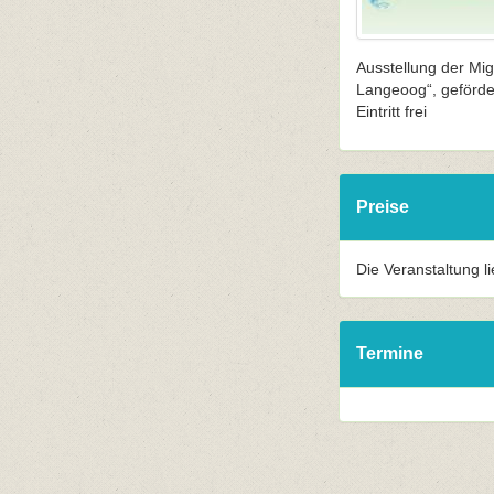
Ausstellung der Mi
Langeoog“, geförde
Eintritt frei
Preise
Die Veranstaltung l
Termine