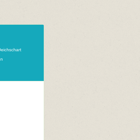
eichschart
en