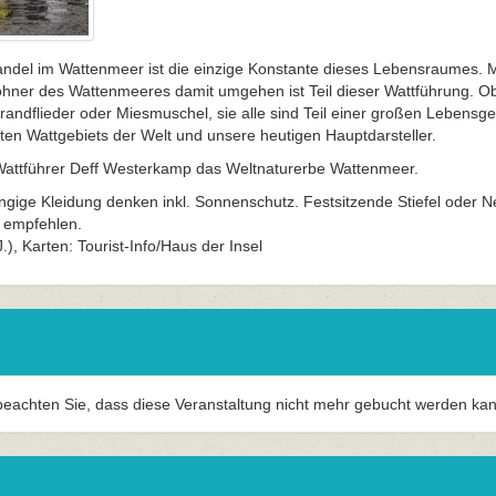
del im Wattenmeer ist die einzige Konstante dieses Lebensraumes. M
ohner des Wattenmeeres damit umgehen ist Teil dieser Wattführung. Ob
randflieder oder Miesmuschel, sie alle sind Teil einer großen Lebensg
en Wattgebiets der Welt und unsere heutigen Hauptdarsteller.
Wattführer Deff Westerkamp das Weltnaturerbe Wattenmeer.
ängige Kleidung denken inkl. Sonnenschutz. Festsitzende Stiefel oder 
 empfehlen.
.), Karten: Tourist-Info/Haus der Insel
 beachten Sie, dass diese Veranstaltung nicht mehr gebucht werden kan