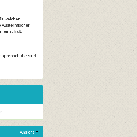
it welchen
 Austernfischer
emeinschaft,
Neoprenschuhe sind
n.
Ansicht