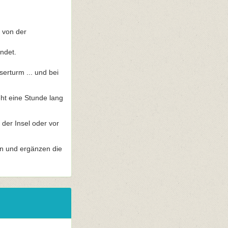
 von der
ndet.
erturm ... und bei
ht eine Stunde lang
der Insel oder vor
en und ergänzen die