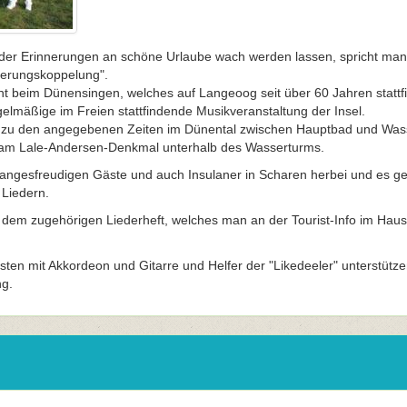
er Erinnerungen an schöne Urlaube wach werden lassen, spricht man
nerungskoppelung".
t beim Dünensingen, welches auf Langeoog seit über 60 Jahren stattfi
egelmäßige im Freien stattfindende Musikveranstaltung der Insel.
ch zu den angegebenen Zeiten im Dünental zwischen Hauptbad und Wass
 am Lale-Andersen-Denkmal unterhalb des Wasserturms.
angesfreudigen Gäste und auch Insulaner in Scharen herbei und es ge
 Liedern.
dem zugehörigen Liederheft, welches man an der Tourist-Info im Haus 
isten mit Akkordeon und Gitarre und Helfer der "Likedeeler" unterstütz
ng.