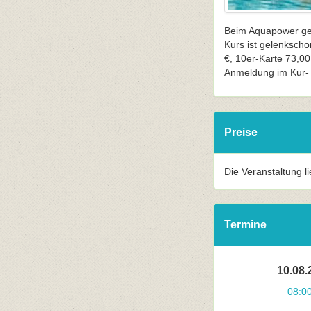
Beim Aquapower geh
Kurs ist gelenkscho
€, 10er-Karte 73,00
Anmeldung im Kur- 
Preise
Die Veranstaltung l
Termine
10.08.
08:0