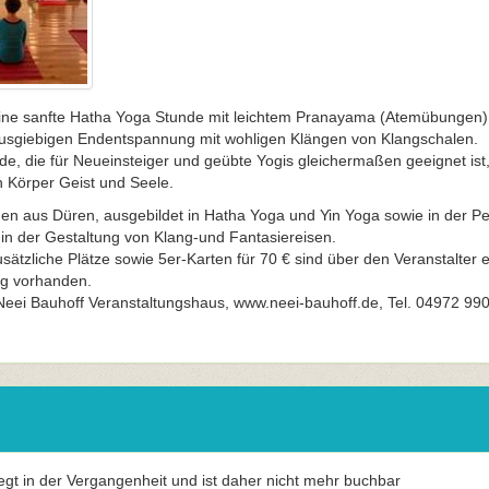
eine sanfte Hatha Yoga Stunde mit leichtem Pranayama (Atemübungen)
usgiebigen Endentspannung mit wohligen Klängen von Klangschalen.
e, die für Neueinsteiger und geübte Yogis gleichermaßen geeignet ist, 
 Körper Geist und Seele.
gen aus Düren, ausgebildet in Hatha Yoga und Yin Yoga sowie in der Pe
n der Gestaltung von Klang-und Fantasiereisen.
sätzliche Plätze sowie 5er-Karten für 70 € sind über den Veranstalter er
ng vorhanden.
Neei Bauhoff Veranstaltungshaus, www.neei-bauhoff.de, Tel. 04972 990
iegt in der Vergangenheit und ist daher nicht mehr buchbar