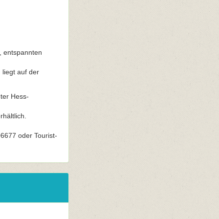
, entspannten
liegt auf der
ter Hess-
hältlich.
6677 oder Tourist-