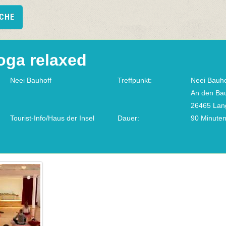
UCHE
oga relaxed
Neei Bauhoff
Treffpunkt:
Neei Bauho
An den Ba
26465 Lan
Tourist-Info/Haus der Insel
Dauer:
90 Minute