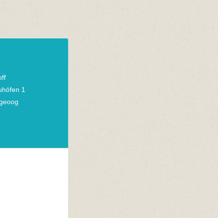
ff
uhöfen 1
geoog
n