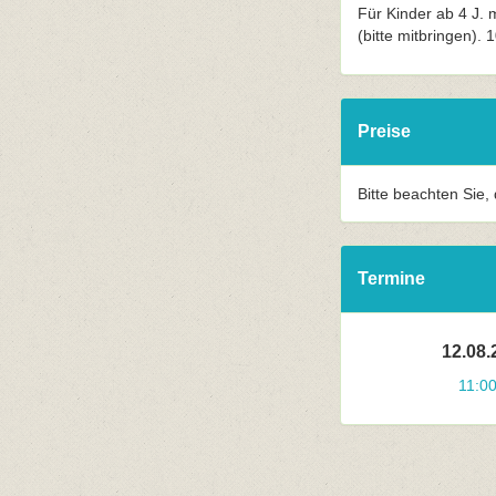
Für Kinder ab 4 J. m
(bitte mitbringen). 
Preise
Bitte beachten Sie,
Termine
12.08.
11:0