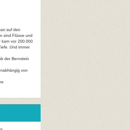
man auf den
en sind Flüsse und
r kam vor 200.000
Tiefe. Und immer
 ob der Bernstein
 unabhängig von
re
n.