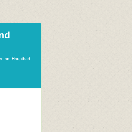
und
en am Hauptbad
n