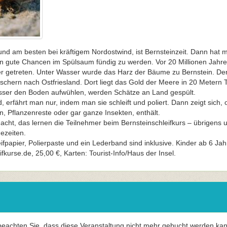
und am besten bei kräftigem Nordostwind, ist Bernsteinzeit. Dann hat 
eln gute Chancen im Spülsaum fündig zu werden. Vor 20 Millionen Jahr
er getreten. Unter Wasser wurde das Harz der Bäume zu Bernstein. De
schern nach Ostfriesland. Dort liegt das Gold der Meere in 20 Metern 
ser den Boden aufwühlen, werden Schätze an Land gespült.
d, erfährt man nur, indem man sie schleift und poliert. Dann zeigt sich,
, Pflanzenreste oder gar ganze Insekten, enthält.
cht, das lernen die Teilnehmer beim Bernsteinschleifkurs – übrigens
ezeiten.
eifpapier, Polierpaste und ein Lederband sind inklusive. Kinder ab 6 Jah
fkurse.de, 25,00 €, Karten: Tourist-Info/Haus der Insel.
 beachten Sie, dass diese Veranstaltung nicht mehr gebucht werden kan