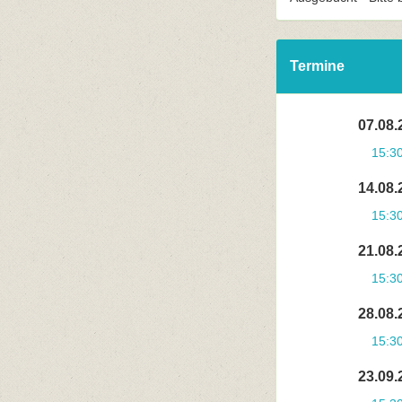
Termine
07.08.
15:3
14.08.
15:3
21.08.
15:3
28.08.
15:3
23.09.