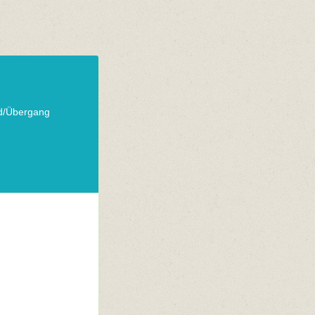
nd/Übergang
n