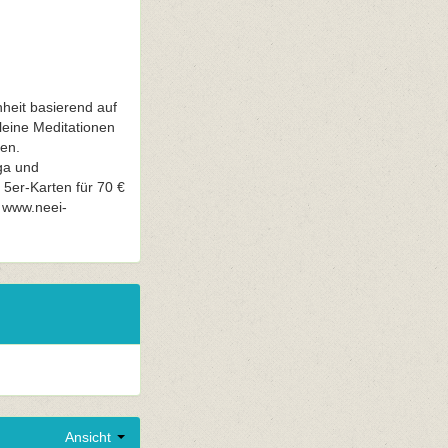
heit basierend auf
eine Meditationen
en.
oga und
 5er-Karten für 70 €
, www.neei-
Ansicht