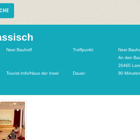
UCHE
assisch
Neei Bauhoff
Treffpunkt:
Neei Bauho
An den Ba
26465 Lan
Tourist-Info/Haus der Insel
Dauer:
90 Minute