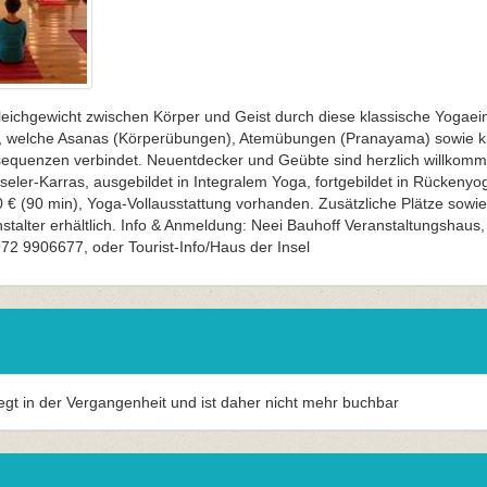
eichgewicht zwischen Körper und Geist durch diese klassische Yogaein
n, welche Asanas (Körperübungen), Atemübungen (Pranayama) sowie kl
quenzen verbindet. Neuentdecker und Geübte sind herzlich willkomm
seler-Karras, ausgebildet in Integralem Yoga, fortgebildet in Rückeny
 € (90 min), Yoga-Vollausstattung vorhanden. Zusätzliche Plätze sowie
stalter erhältlich. Info & Anmeldung: Neei Bauhoff Veranstaltungshaus
972 9906677, oder Tourist-Info/Haus der Insel
iegt in der Vergangenheit und ist daher nicht mehr buchbar