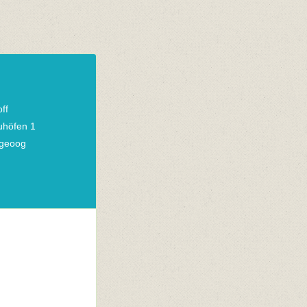
ff
uhöfen 1
geoog
n