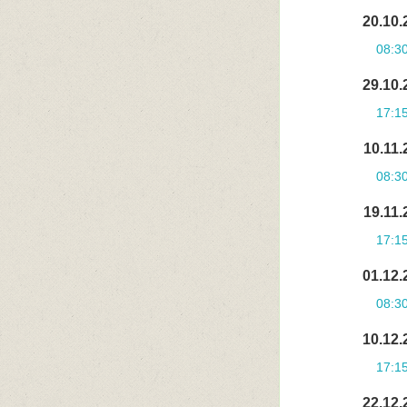
20.10.
08:3
29.10.
17:1
10.11.
08:3
19.11.
17:1
01.12.
08:3
10.12.
17:1
22.12.