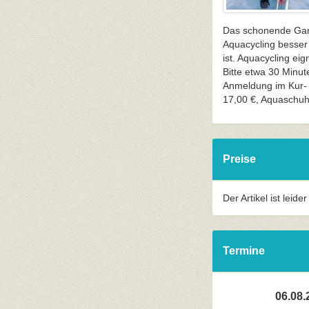
Das schonende Ganz
Aquacycling besser 
ist. Aquacycling e
Bitte etwa 30 Minut
Anmeldung im Kur- 
17,00 €, Aquaschuhe
Preise
Der Artikel ist leide
Termine
06.08.