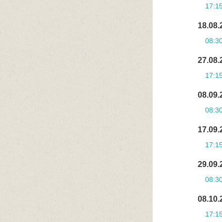
17:1
18.08.
08:3
27.08.
17:1
08.09.
08:3
17.09.
17:1
29.09.
08:3
08.10.
17:1