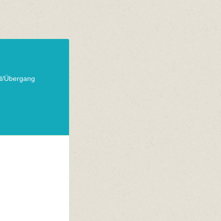
nd/Übergang
n