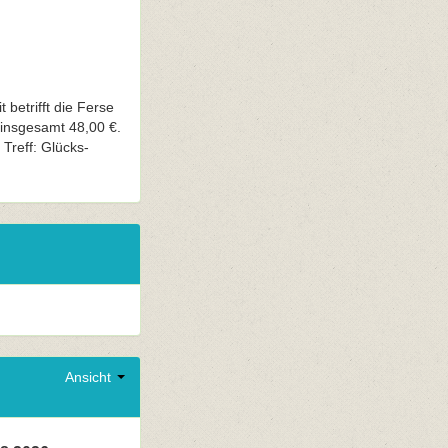
 betrifft die Ferse
n insgesamt 48,00 €.
Treff: Glücks-
Ansicht