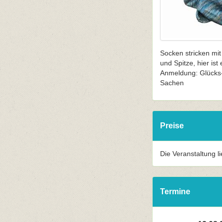
Socken stricken mit 
und Spitze, hier is
Anmeldung: Glücks-L
Sachen
Preise
Die Veranstaltung l
Termine