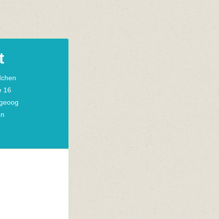
t
dchen
e 16
geoog
en