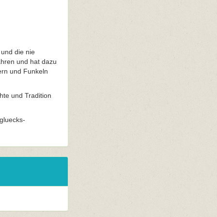
 und die nie
Jahren und hat dazu
zern und Funkeln
hte und Tradition
gluecks-