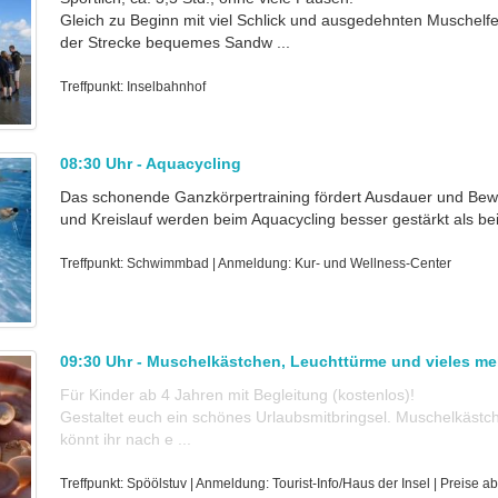
Gleich zu Beginn mit viel Schlick und ausgedehnten Muschelfel
der Strecke bequemes Sandw ...
Treffpunkt: Inselbahnhof
08:30 Uhr - Aquacycling
Das schonende Ganzkörpertraining fördert Ausdauer und Bewe
und Kreislauf werden beim Aquacycling besser gestärkt als bei
Treffpunkt: Schwimmbad | Anmeldung: Kur- und Wellness-Center
09:30 Uhr - Muschelkästchen, Leuchttürme und vieles me
Für Kinder ab 4 Jahren mit Begleitung (kostenlos)!
Gestaltet euch ein schönes Urlaubsmitbringsel. Muschelkästc
könnt ihr nach e ...
Treffpunkt: Spöölstuv | Anmeldung: Tourist-Info/Haus der Insel | Preise ab