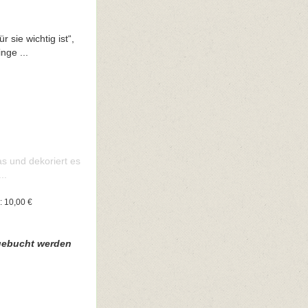
 sie wichtig ist“,
nge ...
las und dekoriert es
..
: 10,00 €
 gebucht werden