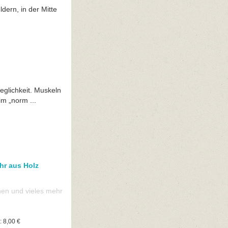
dern, in der Mitte
glichkeit. Muskeln
m „norm ...
hr aus Holz
hen und vieles mehr
: 8,00 €