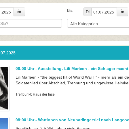
Bis
Di
.07.2025
08:00 Uhr - Ausstellung: Lili Marleen - ein Schlager mach
Lili Marleen - "the biggest hit of World War II" - mehr als ein 
Soldatenlied über Abschied, Trennung und ungewisse Heimkehr
Treffpunkt: Haus der Insel
08:00 Uhr - Wattlopen von Neuharlingersiel nach Langeo
Sportlich, ca. 3,5 Std., ohne viele Pausen!