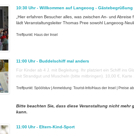
10:30 Uhr - Willkommen auf Langeoog - Gästebegrüßung
„Hier erfahren Besucher alles, was zwischen An- und Abreise für
lädt Veranstaltungsleiter Thomas Pree sowohl Langeoog-Neuli
Treffpunkt: Haus der Insel
11:00 Uhr - Buddelschiff mal anders
Für Kinder ab 4 J. mit Begleitung. Ihr platziert ein Schiff ins G
mit Strandgut und Muscheln (bitte mitbringen). 10,00 €, Karte .
Treffpunkt: Spöölstuv | Anmeldung: Tourist-Info/Haus der Insel | Preise ab
Bitte beachten Sie, dass diese Veranstaltung nicht mehr
kann.
11:00 Uhr - Eltern-Kind-Sport