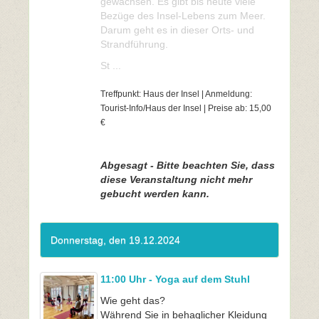
gewachsen. Es gibt bis heute viele
Bezüge des Insel-Lebens zum Meer.
Darum geht es in dieser Orts- und
Strandführung.
St ...
Treffpunkt: Haus der Insel | Anmeldung:
Tourist-Info/Haus der Insel | Preise ab: 15,00
€
Abgesagt - Bitte beachten Sie, dass
diese Veranstaltung nicht mehr
gebucht werden kann.
Donnerstag, den 19.12.2024
11:00 Uhr - Yoga auf dem Stuhl
Wie geht das?
Während Sie in behaglicher Kleidung