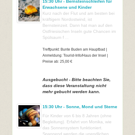
15:30 Uhr - Bernsteinschleifen für
Erwachsene und Kinder
Kurz nach der Flut und am besten bei
kräftigem Nordostwind, ist
Bernsteinzeit. Dann hat man auf den
Ostfriesischen Inseln gute Chancen im
Spülsaum f ...
Treffpunkt: Bunte Buden am Hauptbad |
Anmeldung: Tourist-Info/Haus der Insel |
Preise ab: 25,00 €
Ausgebucht - Bitte beachten Sie,
dass diese Veranstaltung nicht
mehr gebucht werden kann.
15:30 Uhr - Sonne, Mond und Sterne
Für Kinder von 6 bis 8 Jahren (ohne
Begleitung). Erfahrt von Monika, wie
das Sonnensystem funktioniert.
Spannend werden die unendlichen