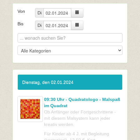
Von
Di
Bis
Di
Dienstag, den 02.01.2024
09:30 Uhr - Quadratologo - Malspaß
im Quadrat
Ob Anfänger oder Fortgeschrittene -
mit diesem Malsystem kann jeder
kreativ werden.
Für Kinder ab 4 J. mit Begleitung