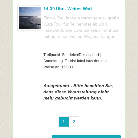
14:30 Uhr - Weites Watt
Eine 4 Std. lange anstrengende, große
Watt-Tour für Teilnehmer ab 10 J..
Inselwattführer Uwe Garrels nimmt Sie
mit auf einen weiten Weg ins Langeo
...
Treffpunkt: Seedeich/Deichschart |
Anmeldung: Tourist-Info/Haus der Insel |
Preise ab: 15,00 €
Ausgebucht - Bitte beachten Sie,
dass diese Veranstaltung nicht
mehr gebucht werden kann.
1
2