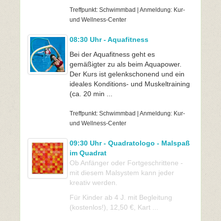
Treffpunkt: Schwimmbad | Anmeldung: Kur-
und Wellness-Center
08:30 Uhr - Aquafitness
Bei der Aquafitness geht es
gemäßigter zu als beim Aquapower.
Der Kurs ist gelenkschonend und ein
ideales Konditions- und Muskeltraining
(ca. 20 min ...
Treffpunkt: Schwimmbad | Anmeldung: Kur-
und Wellness-Center
09:30 Uhr - Quadratologo - Malspaß
im Quadrat
Ob Anfänger oder Fortgeschrittene -
mit diesem Malsystem kann jeder
kreativ werden.
Für Kinder ab 4 J. mit Begleitung
(kostenlos!), 12,50 €, Kart ...