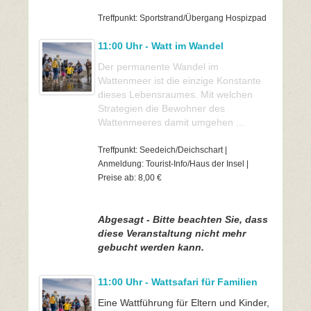
Treffpunkt: Sportstrand/Übergang Hospizpad
11:00 Uhr - Watt im Wandel
Der permanente Wandel im
Wattenmeer ist die einzige Konstante
dieses Lebensraumes. Mit welchen
Strategien die Bewohner des
Wattenmeeres damit umgehen ...
Treffpunkt: Seedeich/Deichschart |
Anmeldung: Tourist-Info/Haus der Insel |
Preise ab: 8,00 €
Abgesagt - Bitte beachten Sie, dass
diese Veranstaltung nicht mehr
gebucht werden kann.
11:00 Uhr - Wattsafari für Familien
Eine Wattführung für Eltern und Kinder,