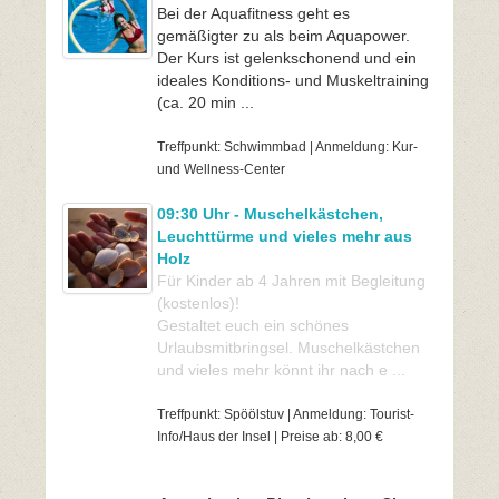
Bei der Aquafitness geht es
gemäßigter zu als beim Aquapower.
Der Kurs ist gelenkschonend und ein
ideales Konditions- und Muskeltraining
(ca. 20 min ...
Treffpunkt: Schwimmbad | Anmeldung: Kur-
und Wellness-Center
09:30 Uhr - Muschelkästchen,
Leuchttürme und vieles mehr aus
Holz
Für Kinder ab 4 Jahren mit Begleitung
(kostenlos)!
Gestaltet euch ein schönes
Urlaubsmitbringsel. Muschelkästchen
und vieles mehr könnt ihr nach e ...
Treffpunkt: Spöölstuv | Anmeldung: Tourist-
Info/Haus der Insel | Preise ab: 8,00 €