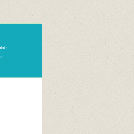
latz
en