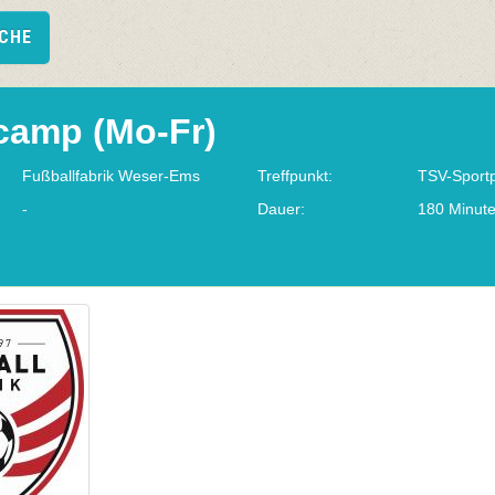
UCHE
camp (Mo-Fr)
Fußballfabrik Weser-Ems
Treffpunkt:
TSV-Sportp
-
Dauer:
180 Minut