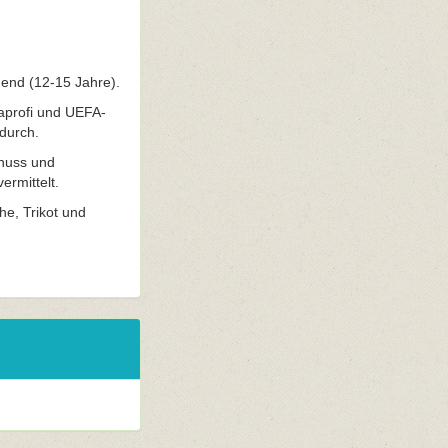
gend (12-15 Jahre).
gaprofi und UEFA-
durch.
chuss und
rmittelt.
che, Trikot und