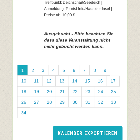
Treffpunkt: Deichschart/Seedeich |
Anmeldung: Tourist-Info/Haus der Insel |
Preise ab: 10,00 €
Ausgebucht - Bitte beachten Sie,
dass diese Veranstaltung nicht
mehr gebucht werden kann.
1
2
3
4
5
6
7
8
9
10
11
12
13
14
15
16
17
18
19
20
21
22
23
24
25
26
27
28
29
30
31
32
33
34
KALENDER EXPORTIEREN