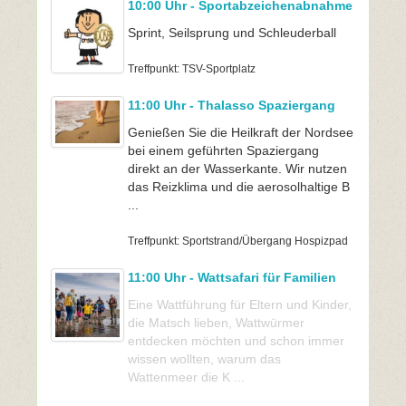
10:00 Uhr - Sportabzeichenabnahme
Sprint, Seilsprung und Schleuderball
Treffpunkt: TSV-Sportplatz
11:00 Uhr - Thalasso Spaziergang
Genießen Sie die Heilkraft der Nordsee
bei einem geführten Spaziergang
direkt an der Wasserkante. Wir nutzen
das Reizklima und die aerosolhaltige B
...
Treffpunkt: Sportstrand/Übergang Hospizpad
11:00 Uhr - Wattsafari für Familien
Eine Wattführung für Eltern und Kinder,
die Matsch lieben, Wattwürmer
entdecken möchten und schon immer
wissen wollten, warum das
Wattenmeer die K ...